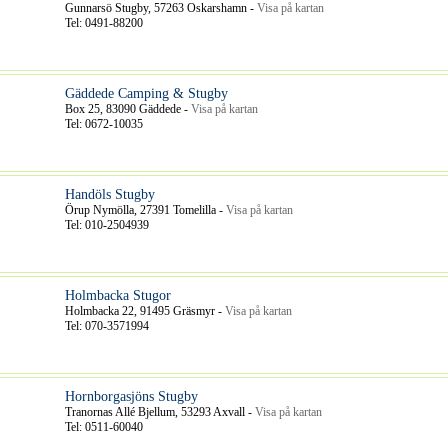
Gunnarsö Stugby, 57263 Oskarshamn -
Visa på kartan
Tel: 0491-88200
Gäddede Camping & Stugby
Box 25, 83090 Gäddede -
Visa på kartan
Tel: 0672-10035
Handöls Stugby
Örup Nymölla, 27391 Tomelilla -
Visa på kartan
Tel: 010-2504939
Holmbacka Stugor
Holmbacka 22, 91495 Gräsmyr -
Visa på kartan
Tel: 070-3571994
Hornborgasjöns Stugby
Tranornas Allé Bjellum, 53293 Axvall -
Visa på kartan
Tel: 0511-60040