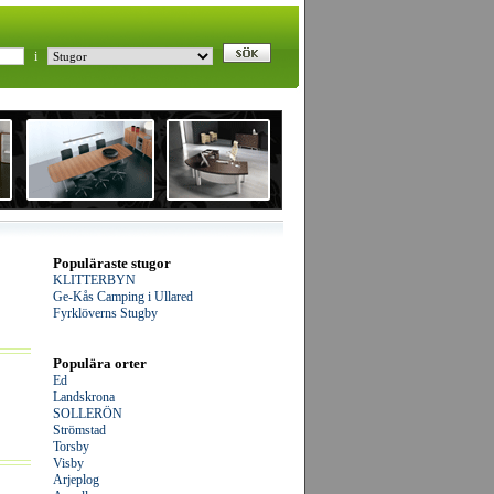
i
Populäraste stugor
KLITTERBYN
Ge-Kås Camping i Ullared
Fyrklöverns Stugby
Populära orter
Ed
Landskrona
SOLLERÖN
Strömstad
Torsby
Visby
Arjeplog