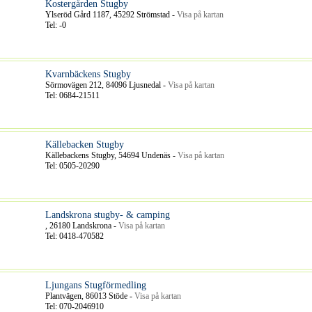
Kostergården Stugby
Ylseröd Gård 1187, 45292 Strömstad -
Visa på kartan
Tel: -0
Kvarnbäckens Stugby
Sörmovägen 212, 84096 Ljusnedal -
Visa på kartan
Tel: 0684-21511
Källebacken Stugby
Källebackens Stugby, 54694 Undenäs -
Visa på kartan
Tel: 0505-20290
Landskrona stugby- & camping
, 26180 Landskrona -
Visa på kartan
Tel: 0418-470582
Ljungans Stugförmedling
Plantvägen, 86013 Stöde -
Visa på kartan
Tel: 070-2046910