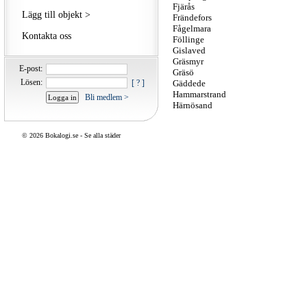
Fjärås
Lägg till objekt >
Frändefors
Fågelmara
Kontakta oss
Föllinge
Gislaved
Gräsmyr
E-post:
Gräsö
Lösen:
[ ? ]
Gäddede
Hammarstrand
Bli medlem >
Härnösand
©
2026 Bokalogi.se -
Se alla städer