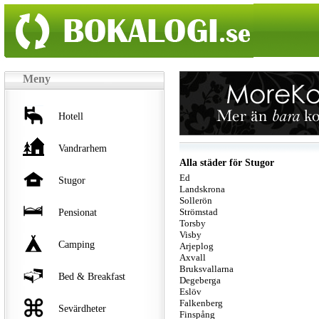
Meny
Hotell
Vandrarhem
Alla städer för Stugor
Ed
Stugor
Landskrona
Sollerön
Strömstad
Pensionat
Torsby
Visby
Camping
Arjeplog
Axvall
Bruksvallarna
Bed & Breakfast
Degeberga
Eslöv
Falkenberg
Sevärdheter
Finspång