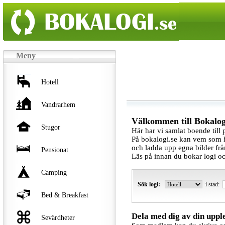
Meny
Hotell
Vandrarhem
Välkommen till Bokalog
Stugor
Här har vi samlat boende till 
På bokalogi.se kan vem som 
och ladda upp egna bilder frå
Pensionat
Läs på innan du bokar logi och
Camping
Sök logi:
i stad:
Bed & Breakfast
Dela med dig av din uppl
Sevärdheter