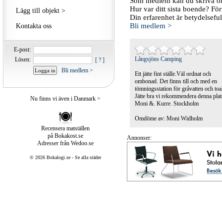
Som medlem kan du skriva om
Hur var ditt sista boende? För
Lägg till objekt >
Din erfarenhet är betydelsefu
Bli medlem >
Kontakta oss
E-post:
Långsjöns Camping
Lösen:
[ ? ]
Bli medlem >
Ett jätte fint ställe.Väl ordnat och
ombonad. Det finns till och med en
tömningsstation för gråvatten och toal
Jätte bra vi rekommendera denna plat
Nu finns vi även i
Danmark >
Moni &. Kurre. Stockholm
Omdöme av: Moni Widholm
Recensera matställen
på Bokakost.se
Annonser:
Adresser från
Wedoo.se
©
2026 Bokalogi.se -
Se alla städer