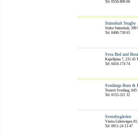
Tel: 0550-800 60
Stämshult Stugby
Södra Stämshult, 590 
Tel: 0490-730 65
Svea Bed and Brea
Kapellplan 7, 231 45 
Tel: 0410-174 74
Svedängs Rum & F
Tosterö Svedäng, 645 
Tel: 0152-321 32
Svensbygården
Västra Lidenvägen 81
Tel: 0911-24 13 47