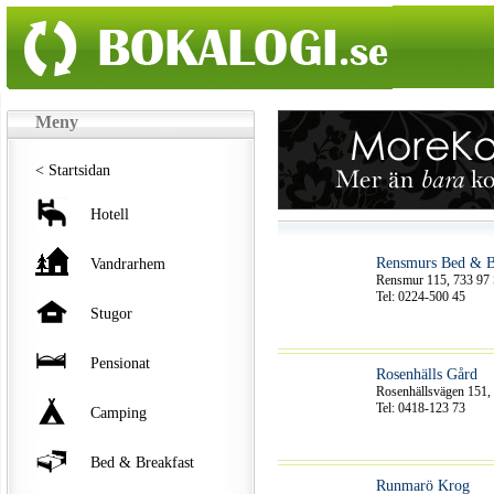
Meny
< Startsidan
Hotell
Rensmurs Bed & B
Vandrarhem
Rensmur 115, 733 97 
Tel: 0224-500 45
Stugor
Pensionat
Rosenhälls Gård
Rosenhällsvägen 151,
Tel: 0418-123 73
Camping
Bed & Breakfast
Runmarö Krog