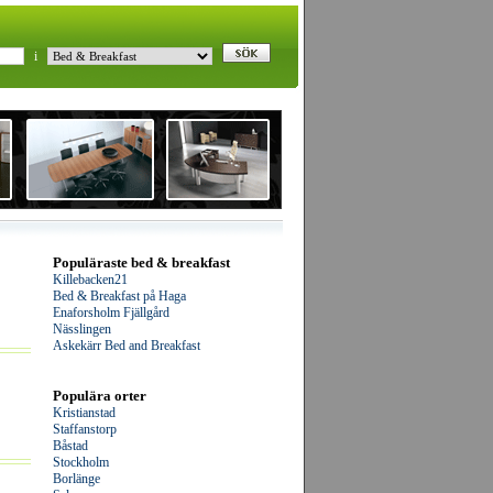
i
Populäraste bed & breakfast
Killebacken21
Bed & Breakfast på Haga
Enaforsholm Fjällgård
Nässlingen
Askekärr Bed and Breakfast
Populära orter
Kristianstad
Staffanstorp
Båstad
Stockholm
Borlänge