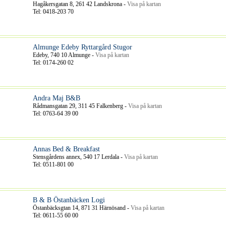
Hagåkersgatan 8, 261 42 Landskrona -
Visa på kartan
Tel: 0418-203 70
Almunge Edeby Ryttargård Stugor
Edeby, 740 10 Almunge -
Visa på kartan
Tel: 0174-260 02
Andra Maj B&B
Rådmansgatan 29, 311 45 Falkenberg -
Visa på kartan
Tel: 0763-64 39 00
Annas Bed & Breakfast
Stensgårdens annex, 540 17 Lerdala -
Visa på kartan
Tel: 0511-801 00
B & B Östanbäcken Logi
Östanbäcksgtan 14, 871 31 Härnösand -
Visa på kartan
Tel: 0611-55 60 00