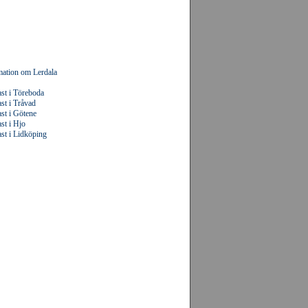
mation om Lerdala
st i Töreboda
st i Tråvad
st i Götene
st i Hjo
st i Lidköping