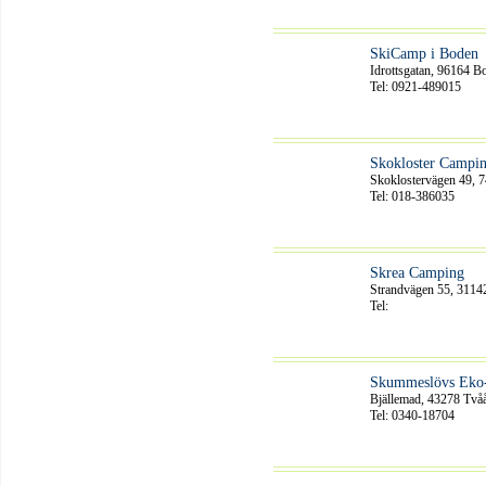
SkiCamp i Boden
Idrottsgatan, 96164 B
Tel: 0921-489015
Skokloster Campi
Skoklostervägen 49, 
Tel: 018-386035
Skrea Camping
Strandvägen 55, 3114
Tel:
Skummeslövs Eko
Bjällemad, 43278 Två
Tel: 0340-18704