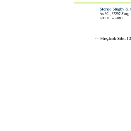
Storsjö Stugby &
Ås 301, 87297 Skog 
Tel: 0613-32088
<< Föregående
Sidor:
1
2