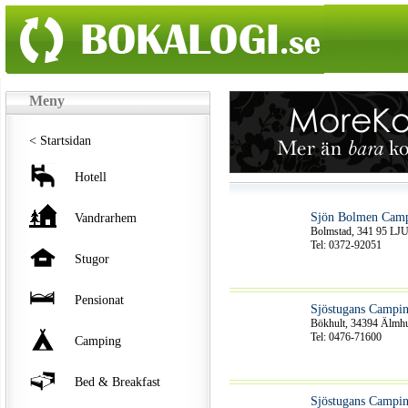
Meny
< Startsidan
Hotell
Sjön Bolmen Cam
Vandrarhem
Bolmstad, 341 95 L
Tel: 0372-92051
Stugor
Pensionat
Sjöstugans Campi
Bökhult, 34394 Älmhu
Tel: 0476-71600
Camping
Bed & Breakfast
Sjöstugans Campi