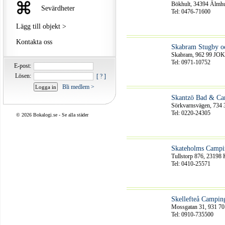
Bökhult, 34394 Älmhu
Sevärdheter
Tel: 0476-71600
Lägg till objekt >
Kontakta oss
Skabram Stugby 
Skabram, 962 99 
Tel: 0971-10752
E-post:
Lösen:
[ ? ]
Bli medlem >
Skantzö Bad & C
Sörkvarnsvägen, 
Tel: 0220-24305
©
2026 Bokalogi.se -
Se alla städer
Skateholms Campi
Tullstorp 876, 23198 
Tel: 0410-25571
Skellefteå Campi
Mossgatan 31, 931 
Tel: 0910-735500