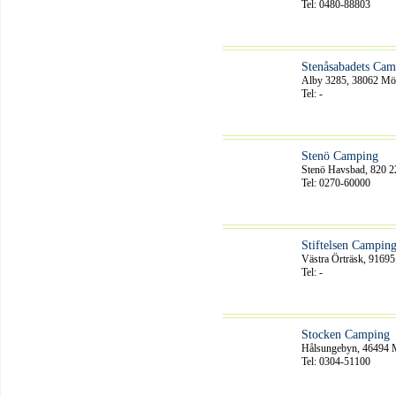
Tel: 0480-88803
Stenåsabadets Cam
Alby 3285, 38062 Mö
Tel: -
Stenö Camping
Stenö Havsbad, 82
Tel: 0270-60000
Stiftelsen Campin
Västra Örträsk, 91695
Tel: -
Stocken Camping
Hålsungebyn, 46494 M
Tel: 0304-51100