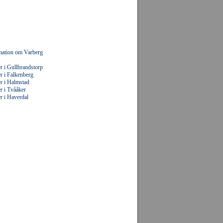
rmation om Varberg
r i Gullbrandstorp
r i Falkenberg
r i Halmstad
r i Tvååker
r i Haverdal