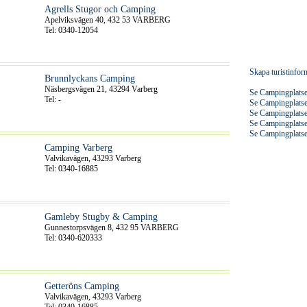
Agrells Stugor och Camping
Apelviksvägen 40, 432 53 VARBERG
Tel: 0340-12054
Skapa turistinfo
Brunnlyckans Camping
Näsbergsvägen 21, 43294 Varberg
Se Campingplatse
Tel: -
Se Campingplatse
Se Campingplatse
Se Campingplatse
Se Campingplatse
Camping Varberg
Valvikavägen, 43293 Varberg
Tel: 0340-16885
Gamleby Stugby & Camping
Gunnestorpsvägen 8, 432 95 VARBERG
Tel: 0340-620333
Getteröns Camping
Valvikavägen, 43293 Varberg