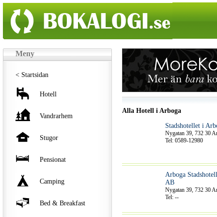
Meny
< Startsidan
Hotell
Alla Hotell i Arboga
Vandrarhem
Stadshotellet i Ar
Nygatan 39, 732 30 A
Stugor
Tel: 0589-12980
Pensionat
Arboga Stadshotel
Camping
AB
Nygatan 39, 732 30 A
Tel: --
Bed & Breakfast