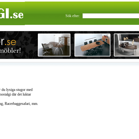
Sök efter:
r du lyxiga stugor med
ostalgi där det luktar
ng, Racerbaggesafari, mm.