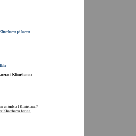
i Klintehamn på kartan
ilder
laterat i Klintehamn:
 att turista i Klintehamn?
för Klintehamn här >>