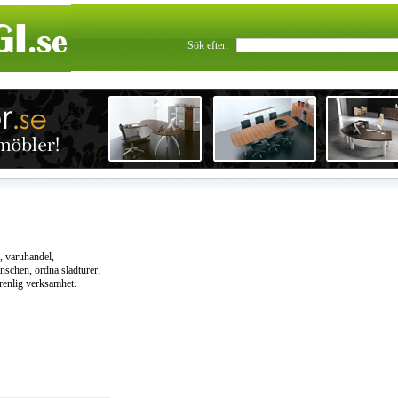
Sök efter:
-, varuhandel,
nschen, ordna slädturer,
renlig verksamhet.