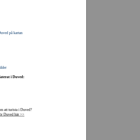
 Duved på kartan
ilder
laterat i Duved:
 att turista i Duved?
för Duved här >>