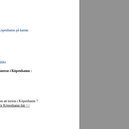
i Köpenhamn på kartan
ilder
elaterat i Köpenhamn :
m att turista i Köpenhamn ?
 för Köpenhamn här >>