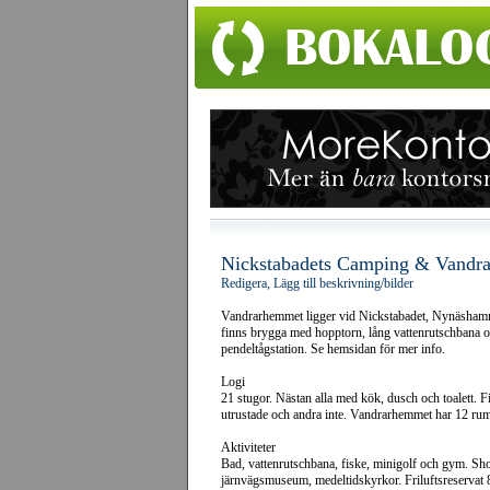
Nickstabadets Camping & Vandr
Redigera, Lägg till beskrivning/bilder
Vandrarhemmet ligger vid Nickstabadet, Nynäshamn
finns brygga med hopptorn, lång vattenrutschbana oc
pendeltågstation. Se hemsidan för mer info.
Logi
21 stugor. Nästan alla med kök, dusch och toalett. Fi
utrustade och andra inte. Vandrarhemmet har 12 ru
Aktiviteter
Bad, vattenrutschbana, fiske, minigolf och gym. Sho
järnvägsmuseum, medeltidskyrkor. Friluftsreservat