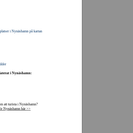
platser i Nynäshamn på kartan
ilder
elaterat i Nynäshamn:
m att turista i Nynäshamn?
 för Nynäshamn här >>