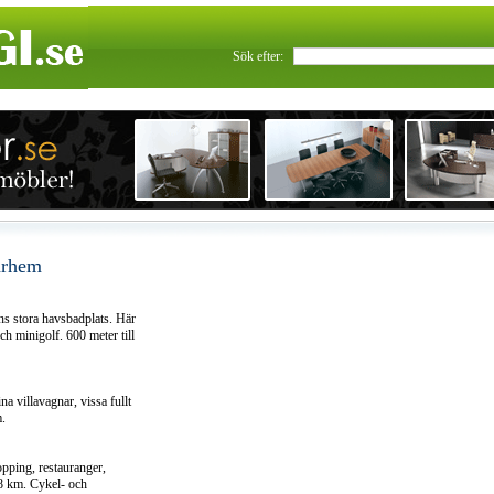
Sök efter:
arhem
s stora havsbadplats. Här
h minigolf. 600 meter till
na villavagnar, vissa fullt
m.
pping, restauranger,
 8 km. Cykel- och