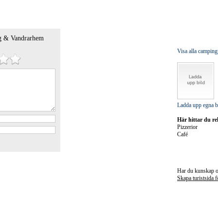
g & Vandrarhem
Visa alla campin
Ladda upp egna b
Här hittar du r
Pizzerior
Café
Har du kunskap 
Skapa turistsid