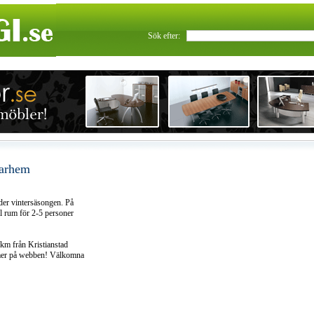
Sök efter:
rarhem
der vintersäsongen. På
al rum för 2-5 personer
 km från Kristianstad
 mer på webben! Välkomna