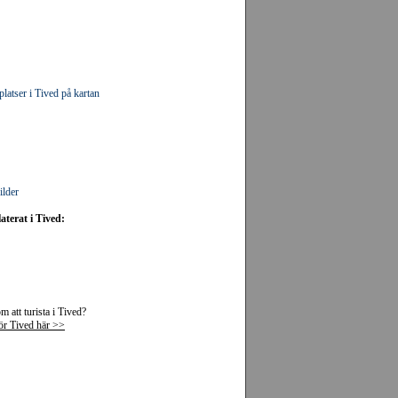
latser i Tived på kartan
ilder
aterat i Tived:
 att turista i Tived?
för Tived här >>